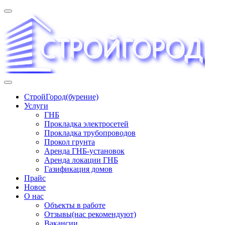
Перейти
к
содержимому
«СТРОЙГОРОД» ∿ Бурение ∿ ГНБ ∿ Прокладка
СтройГород(бурение)
трудопроводов ∿ Газификация жилого сектора ✆
Услуги
+74951573444
ГНБ
Прокладка электросетей
Прокладка трубопроводов
Прокол грунта
Аренда ГНБ-установок
Аренда локации ГНБ
Газификация домов
Прайс
Новое
О нас
Объекты в работе
Отзывы(нас рекомендуют)
Вакансии