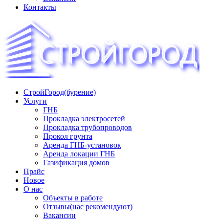
Контакты
СтройГород(бурение)
«СТРОЙГОРОД» ∿ Бурение ∿ ГНБ ∿ Прокладка
Услуги
трудопроводов ∿ Газификация жилого сектора ✆
ГНБ
+74951573444
Прокладка электросетей
Прокладка трубопроводов
Прокол грунта
Аренда ГНБ-установок
Аренда локации ГНБ
Газификация домов
Прайс
Новое
О нас
Объекты в работе
Отзывы(нас рекомендуют)
Вакансии