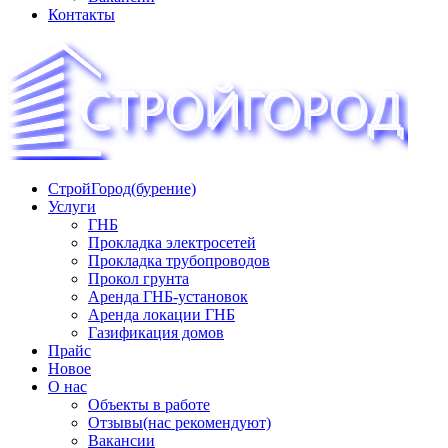
Контакты
СтройГород(бурение)
«СТРОЙГОРОД» ∿ Бурение ∿ ГНБ ∿ Прокладка
Услуги
трудопроводов ∿ Газификация жилого сектора ✆
ГНБ
+74951573444
Прокладка электросетей
Прокладка трубопроводов
Прокол грунта
Аренда ГНБ-установок
Аренда локации ГНБ
Газификация домов
Прайс
Новое
О нас
Объекты в работе
Отзывы(нас рекомендуют)
Вакансии