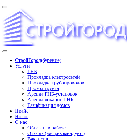
Перейти
к
содержимому
«СТРОЙГОРОД» ∿ Бурение ∿ ГНБ ∿ Прокладка
СтройГород(бурение)
трудопроводов ∿ Газификация жилого сектора ✆
Услуги
+74951573444
ГНБ
Прокладка электросетей
Прокладка трубопроводов
Прокол грунта
Аренда ГНБ-установок
Аренда локации ГНБ
Газификация домов
Прайс
Новое
О нас
Объекты в работе
Отзывы(нас рекомендуют)
Вакансии