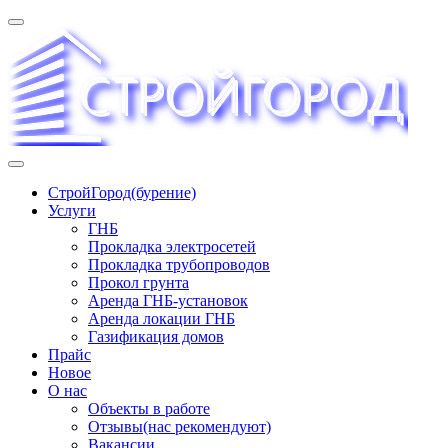
Перейти
к
содержимому
«СТРОЙГОРОД» ∿ Бурение ∿ ГНБ ∿ Прокладка
СтройГород(бурение)
трудопроводов ∿ Газификация жилого сектора ✆
Услуги
+74951573444
ГНБ
Прокладка электросетей
Прокладка трубопроводов
Прокол грунта
Аренда ГНБ-установок
Аренда локации ГНБ
Газификация домов
Прайс
Новое
О нас
Объекты в работе
Отзывы(нас рекомендуют)
Вакансии