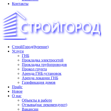
Контакты
СтройГород(бурение)
«СТРОЙГОРОД» ∿ Бурение ∿ ГНБ ∿ Прокладка
Услуги
трудопроводов ∿ Газификация жилого сектора ✆
ГНБ
+74951573444
Прокладка электросетей
Прокладка трубопроводов
Прокол грунта
Аренда ГНБ-установок
Аренда локации ГНБ
Газификация домов
Прайс
Новое
О нас
Объекты в работе
Отзывы(нас рекомендуют)
Вакансии