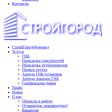
Контакты
СтройГород(бурение)
«СТРОЙГОРОД» ∿ Бурение ∿ ГНБ ∿ Прокладка
Услуги
трудопроводов ∿ Газификация жилого сектора ✆
ГНБ
+74951573444
Прокладка электросетей
Прокладка трубопроводов
Прокол грунта
Аренда ГНБ-установок
Аренда локации ГНБ
Газификация домов
Прайс
Новое
О нас
Объекты в работе
Отзывы(нас рекомендуют)
Вакансии