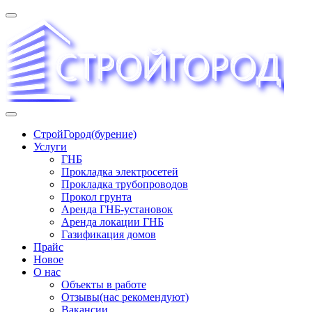
Перейти
к
содержимому
«СТРОЙГОРОД» ∿ Бурение ∿ ГНБ ∿ Прокладка
СтройГород(бурение)
трудопроводов ∿ Газификация жилого сектора ✆
Услуги
+74951573444
ГНБ
Прокладка электросетей
Прокладка трубопроводов
Прокол грунта
Аренда ГНБ-установок
Аренда локации ГНБ
Газификация домов
Прайс
Новое
О нас
Объекты в работе
Отзывы(нас рекомендуют)
Вакансии